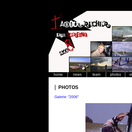
home
news
team
photos
v
PHOTOS
Galerie: "2006"